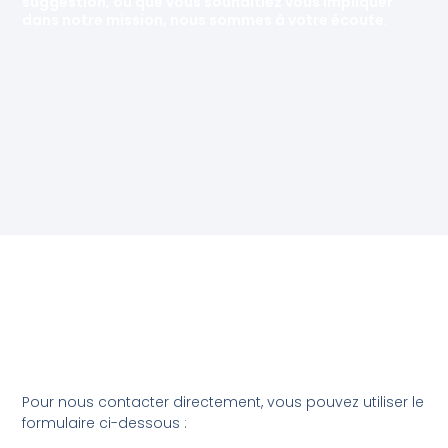
suggestion, ou que vous souhaitiez vous impliquer
dans notre mission, nous sommes à votre écoute.
Pour nous contacter directement, vous pouvez utiliser le
formulaire ci-dessous :